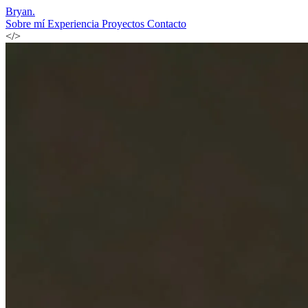
Bryan
.
Sobre mí
Experiencia
Proyectos
Contacto
</>