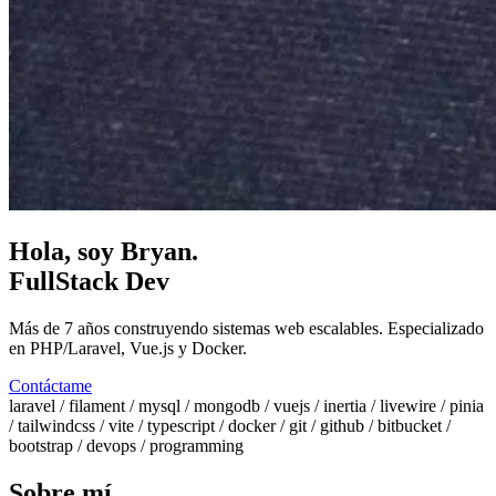
Hola, soy Bryan
.
FullStack Dev
Más de 7 años construyendo sistemas web escalables. Especializado
en PHP/Laravel, Vue.js y Docker.
Contáctame
laravel
/
filament
/
mysql
/
mongodb
/
vuejs
/
inertia
/
livewire
/
pinia
/
tailwindcss
/
vite
/
typescript
/
docker
/
git
/
github
/
bitbucket
/
bootstrap
/
devops
/
programming
Sobre mí
.